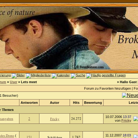
orum
»
User
» Lets meet
» Hallo Gast 
Forum zu Favoriten hinzufügen
|
Fo
 1 Besucher)
Antworten
Autor
Hits
Bewertung
Letzt
e Themen
10.07.2006
13:37
enangaben
2
24.272
Fricky
von
Fricky
 des Doms
11.12.2007
18:03
(
151
1.782
Schäfchen