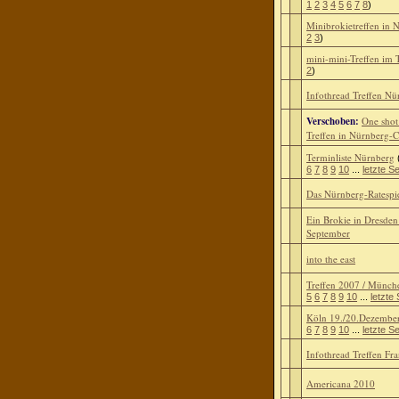
1
2
3
4
5
6
7
8
)
Minibrokietreffen in 
2
3
)
mini-mini-Treffen im 
2
)
Infothread Treffen N
Verschoben:
One sho
Treffen in Nürnberg-C
Terminliste Nürnberg
6
7
8
9
10
...
letzte Se
Das Nürnberg-Ratespi
Ein Brokie in Dresden
September
into the east
Treffen 2007 / Münch
5
6
7
8
9
10
...
letzte 
Köln 19./20.Dezembe
6
7
8
9
10
...
letzte Se
Infothread Treffen Fr
Americana 2010