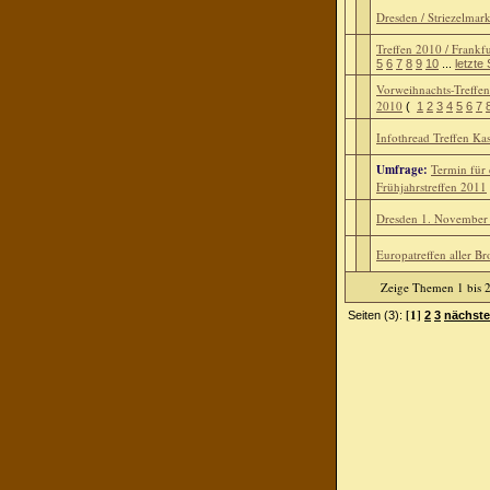
Dresden / Striezelmark
Treffen 2010 / Frankfu
5
6
7
8
9
10
...
letzte 
Vorweihnachts-Treffen
2010
(
1
2
3
4
5
6
7
Infothread Treffen Ka
Umfrage:
Termin für 
Frühjahrstreffen 2011
Dresden 1. Novembe
Europatreffen aller B
Zeige Themen 1 bis 2
[1]
Seiten (3):
2
3
nächste