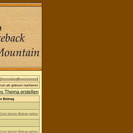
[
Anmelden
|
Registrieren
]
rum als gelesen markieren
er Beitrag