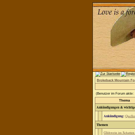
Brokeback Mountain F
(Benutzer im Forum aktiv:
Thema
Ankündigungen & wichtig
Ankündigung:
Quell
Themen
Glühwein im Schatten