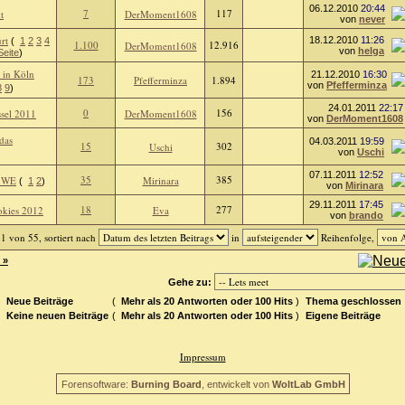
06.12.2010
20:44
7
117
t
DerMoment1608
von
never
rt
18.12.2010
11:26
(
1
2
3
4
1.100
12.916
DerMoment1608
von
helga
Seite
)
 in Köln
21.12.2010
16:30
173
Pfefferminza
1.894
von
Pfefferminza
8
9
)
24.01.2011
22:17
0
156
ssel 2011
DerMoment1608
von
DerMoment1608
das
04.03.2011
19:59
15
302
Uschi
von
Uschi
07.11.2011
12:52
35
385
r WE
Mirinara
(
1
2
)
von
Mirinara
29.11.2011
17:45
18
277
rokies 2012
Eva
von
brando
1 von 55, sortiert nach
in
Reihenfolge,
 »
Gehe zu:
Neue Beiträge
(
Mehr als 20 Antworten oder 100 Hits
)
Thema geschlossen
Keine neuen Beiträge
(
Mehr als 20 Antworten oder 100 Hits
)
Eigene Beiträge
Impressum
Forensoftware:
Burning Board
, entwickelt von
WoltLab GmbH