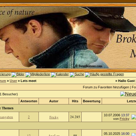
orum
»
User
» Lets meet
» Hallo Gast 
Forum zu Favoriten hinzufügen
|
Fo
 1 Besucher)
Antworten
Autor
Hits
Bewertung
Letzt
e Themen
10.07.2006
13:37
enangaben
2
24.285
Fricky
von
Fricky
05.10.2025
16:00
12
AngLee
98