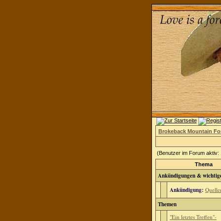
Brokeback Mountain F
(Benutzer im Forum aktiv:
Thema
Ankündigungen & wichtig
Ankündigung:
Quell
Themen
"Ein letztes Treffen"-