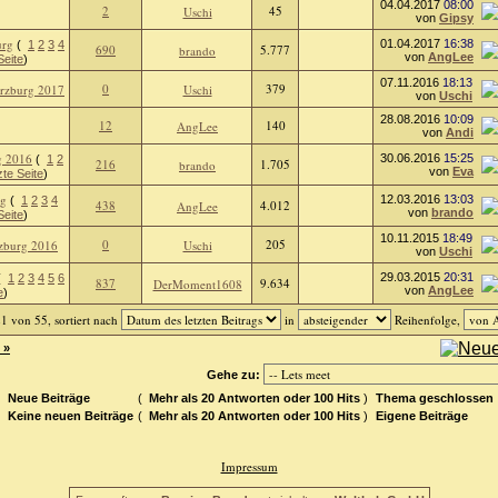
04.04.2017
08:00
2
45
Uschi
von
Gipsy
urg
01.04.2017
16:38
(
1
2
3
4
690
5.777
brando
von
AngLee
Seite
)
07.11.2016
18:13
0
379
ürzburg 2017
Uschi
von
Uschi
28.08.2016
10:09
12
140
AngLee
von
Andi
g 2016
30.06.2016
15:25
(
1
2
216
1.705
brando
von
Eva
zte Seite
)
rg
12.03.2016
13:03
(
1
2
3
4
438
4.012
AngLee
von
brando
Seite
)
10.11.2015
18:49
0
205
lzburg 2016
Uschi
von
Uschi
29.03.2015
20:31
(
1
2
3
4
5
6
837
9.634
DerMoment1608
von
AngLee
e
)
1 von 55, sortiert nach
in
Reihenfolge,
 »
Gehe zu:
Neue Beiträge
(
Mehr als 20 Antworten oder 100 Hits
)
Thema geschlossen
Keine neuen Beiträge
(
Mehr als 20 Antworten oder 100 Hits
)
Eigene Beiträge
Impressum