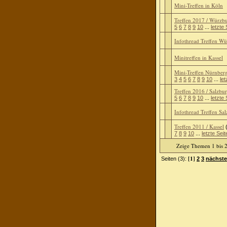
Mini-Treffen in Köln
Treffen 2017 / Würzb
5
6
7
8
9
10
...
letzte 
Infothread Treffen W
Minitreffen in Kassel
Mini-Treffen Nürnber
3
4
5
6
7
8
9
10
...
let
Treffen 2016 / Salzbu
5
6
7
8
9
10
...
letzte 
Infothread Treffen Sa
Treffen 2011 / Kassel
7
8
9
10
...
letzte Seit
Zeige Themen 1 bis 2
[1]
Seiten (3):
2
3
nächste