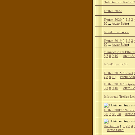
"Jubiläumstreffen" 20
Treffen 2022
Treffen 2020
(
1
2
3
10
...
letzte Seite
)
Info-Thread Wien
Treffen 2019
(
1
2
3
10
...
letzte Seite
)
Filmnächte am Elbufe
6
7
8
9
10
...
letzte Se
Info-Thread Köln
Treffen 2015 / Erfurt
7
8
9
10
...
letzte Seit
Treffen 2018 / Leipzig
6
7
8
9
10
...
letzte Se
Infothread Treffen Le
Treffen 2009 / Nürnb
5
6
7
8
9
10
...
letzte 
Usertreffen
(
1
2
3
4
...
letzte Seite
)