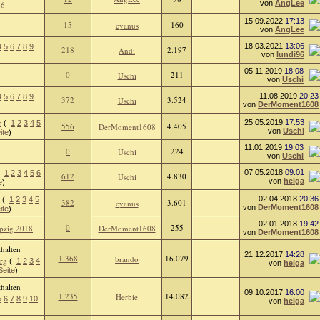
von
AngLee
26
15.09.2022
17:13
15
160
cyanus
von
AngLee
18.03.2021
13:06
4
5
6
7
8
9
218
2.197
Andi
von
lundi96
05.11.2019
18:08
0
211
Uschi
von
Uschi
11.08.2019
20:23
4
5
6
7
8
9
372
3.524
Uschi
von
DerMoment1608
r
25.05.2019
17:53
(
1
2
3
4
5
556
4.405
DerMoment1608
von
Uschi
ite
)
11.01.2019
19:03
0
224
Uschi
von
Uschi
07.05.2018
09:01
(
1
2
3
4
5
6
612
4.830
Uschi
von
helga
e
)
02.04.2018
20:36
(
1
2
3
4
5
382
3.601
cyanus
von
DerMoment1608
ite
)
02.01.2018
19:42
0
255
ipzig 2018
DerMoment1608
von
DerMoment1608
21.12.2017
14:28
1.368
16.079
brando
erg
(
1
2
3
4
von
helga
Seite
)
09.10.2017
16:00
1.235
14.082
Herbie
5
6
7
8
9
10
von
helga