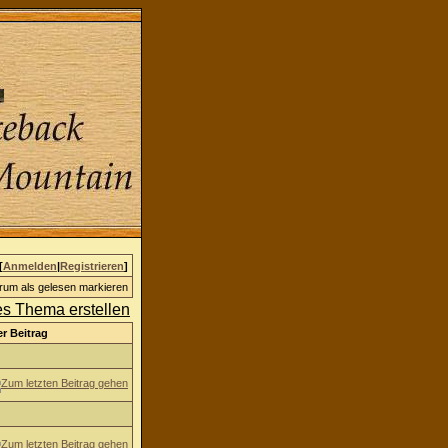
[
Anmelden
|
Registrieren
]
rum als gelesen markieren
er Beitrag