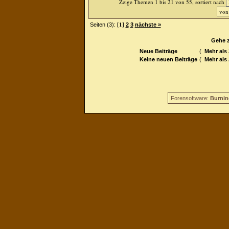
Zeige Themen 1 bis 21 von 55, sortiert nach
[1]
Seiten (3):
2
3
nächste »
Gehe 
Neue Beiträge
(
Mehr als
Keine neuen Beiträge
(
Mehr als
Forensoftware:
Burnin