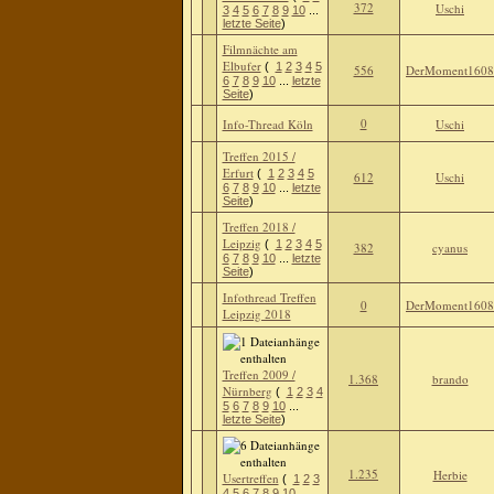
372
Uschi
3
4
5
6
7
8
9
10
...
letzte Seite
)
Filmnächte am
Elbufer
(
1
2
3
4
5
556
DerMoment1608
6
7
8
9
10
...
letzte
Seite
)
0
Info-Thread Köln
Uschi
Treffen 2015 /
Erfurt
(
1
2
3
4
5
612
Uschi
6
7
8
9
10
...
letzte
Seite
)
Treffen 2018 /
Leipzig
(
1
2
3
4
5
382
cyanus
6
7
8
9
10
...
letzte
Seite
)
Infothread Treffen
0
DerMoment1608
Leipzig 2018
Treffen 2009 /
1.368
brando
Nürnberg
(
1
2
3
4
5
6
7
8
9
10
...
letzte Seite
)
1.235
Herbie
Usertreffen
(
1
2
3
4
5
6
7
8
9
10
...