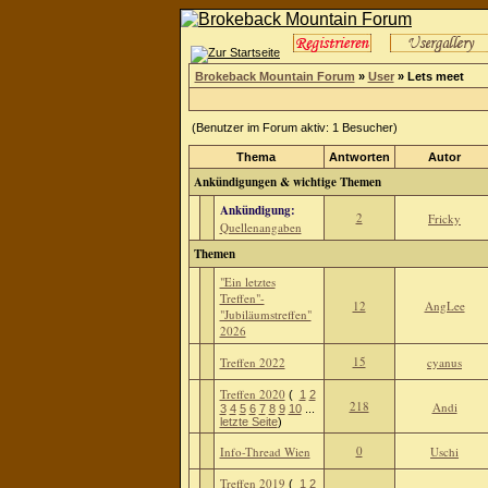
Brokeback Mountain Forum
»
User
» Lets meet
(Benutzer im Forum aktiv: 1 Besucher)
Thema
Antworten
Autor
Ankündigungen & wichtige Themen
Ankündigung:
2
Fricky
Quellenangaben
Themen
"Ein letztes
Treffen"-
12
AngLee
"Jubiläumstreffen"
2026
15
Treffen 2022
cyanus
Treffen 2020
(
1
2
218
Andi
3
4
5
6
7
8
9
10
...
letzte Seite
)
0
Info-Thread Wien
Uschi
Treffen 2019
(
1
2