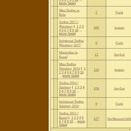
letzte Seite
)
Mini-Treffen in
2
Uschi
Köln
Treffen 2017 /
Würzburg
(
1
2
3
690
brando
4
5
6
7
8
9
10
...
letzte Seite
)
Infothread Treffen
0
Uschi
Würzburg 2017
Minitreffen in
12
AngLee
Kassel
Mini-Treffen
Nürnberg 2016
(
1
216
brando
2
3
4
5
6
7
8
9
10
...
letzte Seite
)
Treffen 2016 /
Salzburg
(
1
2
3
4
438
AngLee
5
6
7
8
9
10
...
letzte Seite
)
Infothread Treffen
0
Uschi
Salzburg 2016
Treffen 2011 /
Kassel
(
1
2
3
4
5
837
DerMoment1608
6
7
8
9
10
...
letzte
Seite
)