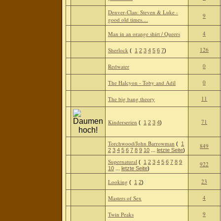
Denver-Clan: Steven & Luke -
9
good old times....
4
Man in an orange shirt / Queers
126
Sherlock
(
1
2
3
4
5
6
7
)
0
Redwater
0
The Halcyon - Toby and Adil
11
The big bang theory
71
Kinderserien
(
1
2
3
4
)
Torchwood/John Barrowman
(
1
849
2
3
4
5
6
7
8
9
10
...
letzte Seite
)
Supernatural
(
1
2
3
4
5
6
7
8
9
922
10
...
letzte Seite
)
23
Looking
(
1
2
)
4
Masters of Sex
9
Twin Peaks