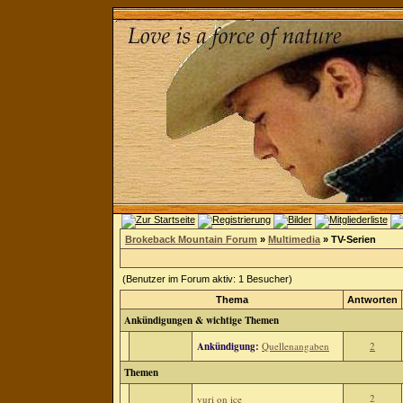
Brokeback Mountain Forum
»
Multimedia
» TV-Serien
(Benutzer im Forum aktiv: 1 Besucher)
Thema
Antworten
Ankündigungen & wichtige Themen
Ankündigung:
Quellenangaben
2
Themen
2
yuri on ice