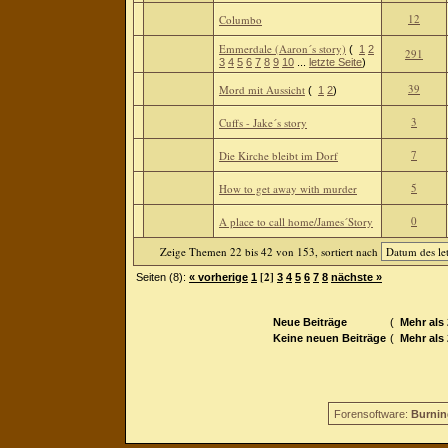
12
Columbo
Emmerdale (Aaron´s story)
(
1
2
291
3
4
5
6
7
8
9
10
...
letzte Seite
)
39
Mord mit Aussicht
(
1
2
)
3
Cuffs - Jake´s story
7
Die Kirche bleibt im Dorf
5
How to get away with murder
0
A place to call home/James´Story
Zeige Themen 22 bis 42 von 153, sortiert nach
[2]
Seiten (8):
« vorherige
1
3
4
5
6
7
8
nächste »
Neue Beiträge
(
Mehr als
Keine neuen Beiträge
(
Mehr als
Forensoftware:
Burnin