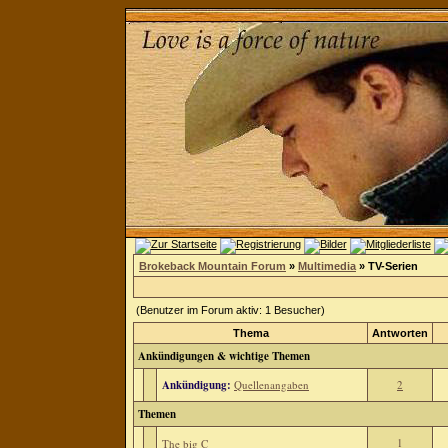
Brokeback Mountain Forum
»
Multimedia
» TV-Serien
(Benutzer im Forum aktiv: 1 Besucher)
Thema
Antworten
Ankündigungen & wichtige Themen
Ankündigung:
Quellenangaben
2
Themen
1
The big C