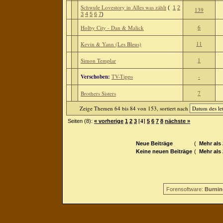
Schwule Lovestory in Alles was zählt
(
1
2
139
3
4
5
6
7
)
6
Holby City - Dan & Malick
11
Kevin & Yann (Les Bleus)
1
Simon Templar
Verschoben:
TV-Tipps
-
7
Brothers Sisters
Zeige Themen 64 bis 84 von 153, sortiert nach
[4]
Seiten (8):
« vorherige
1
2
3
5
6
7
8
nächste »
Neue Beiträge
(
Mehr als
Keine neuen Beiträge
(
Mehr als
Forensoftware:
Burnin