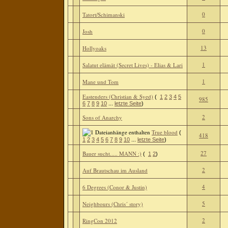
0
Tatort/Schimanski
0
Josh
13
Hollyoaks
1
Salatut elämät (Secret Lives) - Elias & Lari
1
Mane und Tom
Eastenders (Christian & Syed)
(
1
2
3
4
5
985
6
7
8
9
10
...
letzte Seite
)
2
Sons of Anarchy
True blood
(
418
1
2
3
4
5
6
7
8
9
10
...
letzte Seite
)
27
Bauer sucht..... MANN :)
(
1
2
)
2
Auf Brautschau im Ausland
4
6 Degrees (Conor & Justin)
5
Neighbours (Chris´ story)
2
RingCon 2012