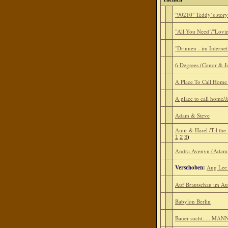
"90210" Teddy´s story
"All You Need"/"Lovi
"Drinnen - im Internet 
6 Degrees (Conor & Ju
A Place To Call Home 
A place to call home/
Adam & Steve
Amir & Harel /Til the
1
2
3
)
Andra Avenyn (Adam
Verschoben:
Ang Lee
Auf Brautschau im Au
Babylon Berlin
Bauer sucht..... MANN