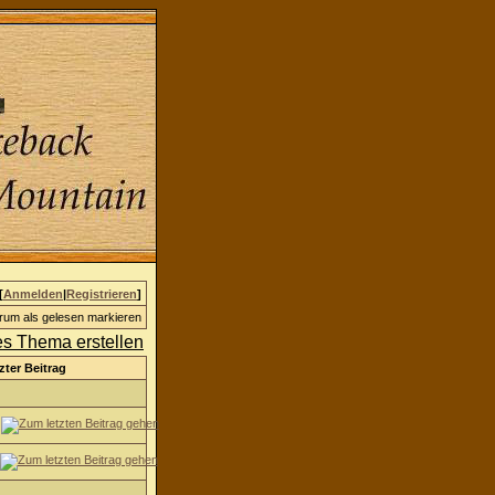
[
Anmelden
|
Registrieren
]
rum als gelesen markieren
zter Beitrag