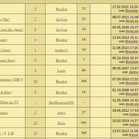
17.02.2011
15:25
5
73
Brookie
von
Brookie
08.07.2021
21:08
7
53
ng Her"
AngLee
von
AngLee
04.05.2020
23:27
0
19
sind alle gleich"
AngLee
von
AngLee
13.04.2012
15:11
4
18
stin)
Brookie
von
Brookie
11.08.2013
17:20
1
19
/ James
franke11
von
Brookie
05.10.2015
20:37
0
7
James´Story
Brookie
von
Brookie
06.05.2007
13:07
5
40
Lucie
von
Jaime
 wedding (ISR)
07.09.2010
21:52
(
56
304
Brookie
von
Brookie
01.10.2008
16:57
0
14
 & Kim)
Brookie
von
Brookie
31.05.2009
10:42
 Filme im TV
-
-
DerMoment1608
von
AngLee
18.06.2012
17:53
2
27
sland
helga
von
helga
10.02.2019
14:27
15
101
Kessi
von
helga
13.07.2012
11:58
27
380
 :)
Brookie
(
1
2
)
von
Kessi