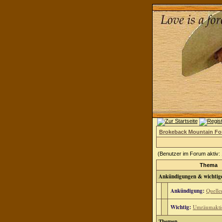
Brokeback Mountain F
(Benutzer im Forum aktiv:
Thema
Ankündigungen & wichtig
Ankündigung:
Quell
Wichtig:
Umräumakti
Themen