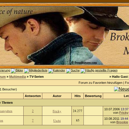
orum
»
Multimedia
» TV-Serien
» Hallo Gast 
Forum zu Favoriten hinzufügen
|
Fo
 1 Besucher)
Antworten
Autor
Hits
Bewertung
Let
e Themen
10.07.2006
13:37
enangaben
2
24.277
Fricky
von
Fricky
10.08.2011
19:44
on
7
85
Uschi
von
Brookie