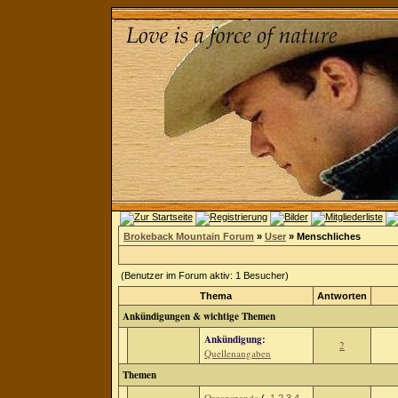
Brokeback Mountain Forum
»
User
» Menschliches
(Benutzer im Forum aktiv: 1 Besucher)
Thema
Antworten
Ankündigungen & wichtige Themen
Ankündigung:
2
Quellenangaben
Themen
Organspende