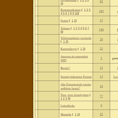
(
1
2
3
4
82
5
)
Kommunikation
(
1
2
3
185
4
5
6
7
8
9
10
)
37
Fasten
(
1
2
)
Träume
(
1
2
3
4
5
6
7
140
8
)
Telefonanbieter wechseln
29
(
1
2
)
21
Katzenfänger
(
1
2
)
Amazon.de unterstützt
5
gree
NPD
15
Berufe?
13
Suizidgefährdeter Freund
Lov
Alte Freundschaft wieder
18
aufleben lassen?
Treu, trotz fremdgehen
(
77
1
2
3
4
)
9
Leberflecke
22
Mandeln
(
1
2
)