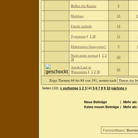
8
Brillen für Kinder
14
Mobbing
H
18
Fabrik schließt
31
Typisieren
(
1
2
)
9
Elektrisches Garagentor?
Nicht mehr normal
(
1
2
40
3
)
Amok-Lauf in
46
Winnenden
(
1
2
3
)
Zeige Themen 64 bis 84 von 191, sortiert nach
[4]
Seiten (10):
« vorherige
1
2
3
5
6
7
8
9
10
nächste »
Neue Beiträge
(
Mehr als
Keine neuen Beiträge
(
Mehr als
Forensoftware:
Burnin