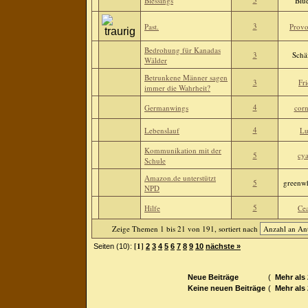
Blessings
Blue
3
Past.
Provo
Bedrohung für Kanadas
3
Schä
Wälder
Betrunkene Männer sagen
3
Fr
immer die Wahrheit?
4
Germanwings
corn
4
Lebenslauf
Lu
Kommunikation mit der
5
cy
Schule
Amazon.de unterstützt
5
greenw
NPD
5
Hilfe
Ce
Zeige Themen 1 bis 21 von 191, sortiert nach
[1]
Seiten (10):
2
3
4
5
6
7
8
9
10
nächste »
Neue Beiträge
(
Mehr als
Keine neuen Beiträge
(
Mehr als