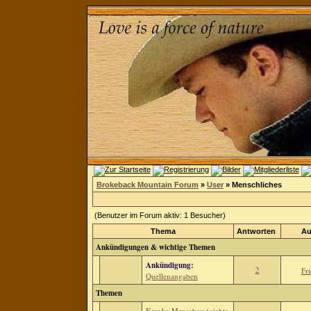
Brokeback Mountain Forum
»
User
» Menschliches
(Benutzer im Forum aktiv: 1 Besucher)
Thema
Antworten
Au
Ankündigungen & wichtige Themen
Ankündigung:
2
Fr
Quellenangaben
Themen
Kranke Menschen (nichts