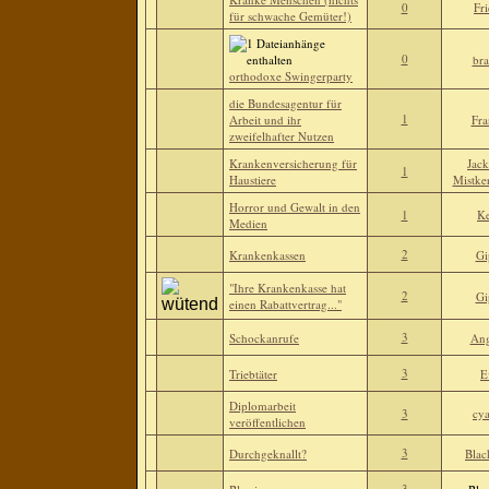
0
Fr
für schwache Gemüter!)
0
br
orthodoxe Swingerparty
die Bundesagentur für
1
Arbeit und ihr
Fra
zweifelhafter Nutzen
Krankenversicherung für
Jack
1
Haustiere
Mistker
Horror und Gewalt in den
1
Ke
Medien
2
Krankenkassen
Gi
"Ihre Krankenkasse hat
2
Gi
einen Rabattvertrag..."
3
Schockanrufe
An
3
Triebtäter
E
Diplomarbeit
3
cy
veröffentlichen
3
Durchgeknallt?
Blac
3