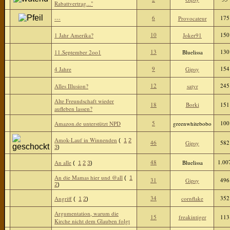
Rabattvertrag..."
6
175
---
Provocateur
10
150
1 Jahr Amerika?
Joker91
13
130
11.September 2oo1
Bluelissa
9
154
4 Jahre
Gipsy
12
245
Alles Illusion?
satyr
Alte Freundschaft wieder
18
Borki
151
aufleben lassen?
5
100
Amazon.de unterstützt NPD
greenwhitebobo
Amok-Lauf in Winnenden
(
1
2
46
582
Gipsy
3
)
48
1.00
An alle
Bluelissa
(
1
2
3
)
An die Mamas hier und @all
(
1
31
496
Gipsy
2
)
34
352
Angriff
cornflake
(
1
2
)
Argumentation, warum die
15
freakintiger
113
Kirche nicht dem Glauben folgt