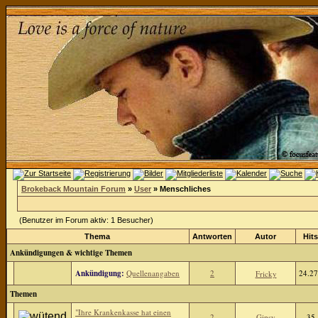
Brokeback Mountain Forum
»
User
» Menschliches
(Benutzer im Forum aktiv: 1 Besucher)
Thema
Antworten
Autor
Hits
Ankündigungen & wichtige Themen
Ankündigung:
Quellenangaben
2
24.2
Fricky
Themen
"Ihre Krankenkasse hat einen
2
Gipsy
35