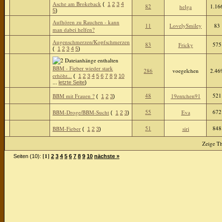
Asche am Brokeback
(
1
2
3
4
82
1.16
helga
5
)
Aufhören zu Rauchen - kann
11
LovelySmiley
83
man dabei helfen?
Augenschmerzen/Kopfschmerzen
83
575
Fricky
(
1
2
3
4
5
)
BBM - Fieber wieder stark
286
voegelchen
2.46
erhöht...
(
1
2
3
4
5
6
7
8
9
10
...
letzte Seite
)
48
521
BBM mit Frauen ?
19entchen91
(
1
2
3
)
55
672
BBM-Droge/BBM-Sucht
Eva
(
1
2
3
)
51
848
BBM-Fieber
siri
(
1
2
3
)
Zeige Th
[1]
Seiten (10):
2
3
4
5
6
7
8
9
10
nächste »