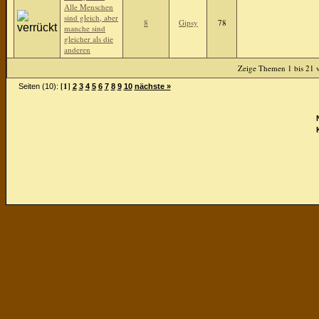
Alle Menschen
sind gleich, aber
8
Gipsy
78
manche sind
gleicher als die
anderen
Zeige Themen 1 bis 21 v
[1]
Seiten (10):
2
3
4
5
6
7
8
9
10
nächste »