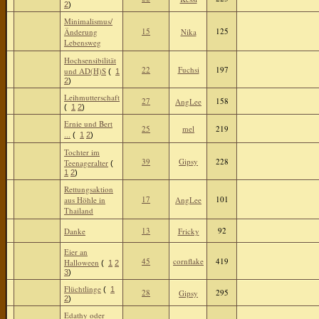
2
)
Minimalismus/
15
125
Änderung
Nika
Lebensweg
Hochsensibilität
22
Fuchsi
197
und AD(H)S
(
1
2
)
Leihmutterschaft
27
158
AngLee
(
1
2
)
Ernie und Bert
25
mel
219
...
(
1
2
)
Tochter im
39
Gipsy
228
Teenageralter
(
1
2
)
Rettungsaktion
17
101
aus Höhle in
AngLee
Thailand
13
92
Danke
Fricky
Eier an
45
cornflake
419
Halloween
(
1
2
3
)
Flüchtlinge
(
1
28
295
Gipsy
2
)
Edathy oder