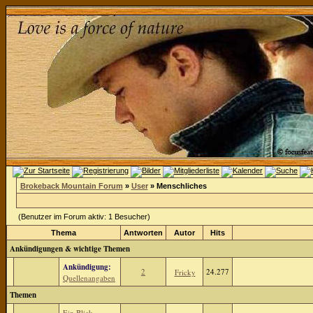
Brokeback Mountain Forum
»
User
» Menschliches
(Benutzer im Forum aktiv: 1 Besucher)
Thema
Antworten
Autor
Hits
Ankündigungen & wichtige Themen
Ankündigung:
2
24.277
Fricky
Quellenangaben
Themen
Ein Blick