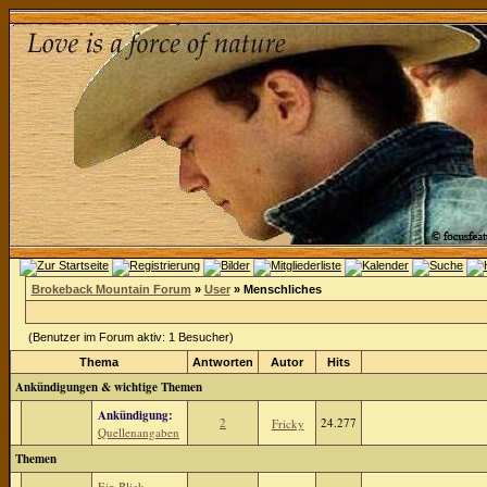
Brokeback Mountain Forum
»
User
» Menschliches
(Benutzer im Forum aktiv: 1 Besucher)
Thema
Antworten
Autor
Hits
Ankündigungen & wichtige Themen
Ankündigung:
2
24.277
Fricky
Quellenangaben
Themen
Ein Blick