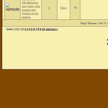
Alle Menschen
sind gleich, aber
8
Gipsy
78
manche sind
gleicher als die
anderen
Zeige Themen 1 bis 21 v
[1]
Seiten (10):
2
3
4
5
6
7
8
9
10
nächste »