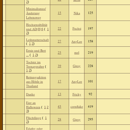
2
)
Minimalismus/
15
125
Änderung
Nika
Lebensweg
Hochsensibilität
22
Fuchsi
197
und AD(H)S
(
1
2
)
Leihmutterschaft
27
158
AngLee
(
1
2
)
Ernie und Bert
25
mel
219
...
(
1
2
)
Tochter im
39
Gipsy
228
Teenageralter
(
1
2
)
Rettungsaktion
17
101
aus Höhle in
AngLee
Thailand
13
92
Danke
Fricky
Eier an
45
cornflake
419
Halloween
(
1
2
3
)
Flüchtlinge
(
1
28
295
Gipsy
2
)
Edathy oder