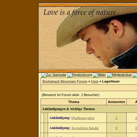
Brokeback Mountain Forum
»
User
» Lagerfeuer
(Benutzer im Forum aktiv: 1 Besucher)
Thema
Antworten
A
Ankündigungen & wichtige Themen
Ankündigung:
Quellenangaben
2
F
Ankündigung:
Jugendfreie Inhalte
0
F