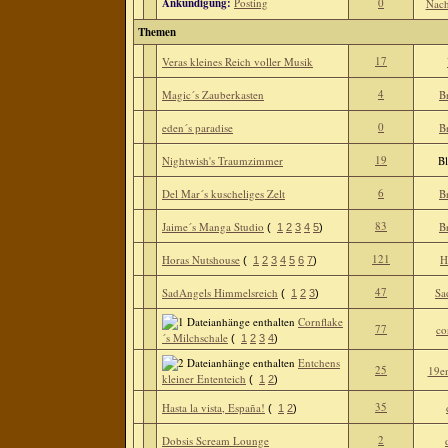
Ankündigung:
Posting
0
Nach
Themen
17
Veras kleines Reich voller Musik
4
Magic´s Zauberkasten
B
0
eden´s paradise
B
19
Nightwish's Traumzimmer
Bl
6
Del Mar´s kuscheliges Zelt
B
83
Jaime´s Manga Studio
B
(
1
2
3
4
5
)
121
Horas Nutshouse
H
(
1
2
3
4
5
6
7
)
47
SadAngels Himmelsreich
Sa
(
1
2
3
)
Cornflake
77
co
´s Milchschale
(
1
2
3
4
)
Entchens
25
19e
kleiner Ententeich
(
1
2
)
35
Hasta la vista, España!
(
1
2
)
2
Dobsis Scream Lounge