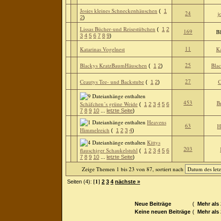
Josies kleines Schneckenhäuschen
(
1
24
j
2
)
Lissas Bücher-und Reisestübchen
(
1
2
169
Bl
3
4
5
6
7
8
9
)
11
Katarinas Vogelnest
Ka
25
Blackys KratzBaumHäuschen
Blac
(
1
2
)
27
Ceautys Tee- und Backstube
C
(
1
2
)
453
B
Schäfchen´s grüne Weide
(
1
2
3
4
5
6
7
8
9
10
...
letzte Seite
)
Heavens
63
H
Himmelreich
(
1
2
3
4
)
Kittys
203
flauschiger Schaukelstuhl
(
1
2
3
4
5
6
7
8
9
10
...
letzte Seite
)
Zeige Themen 1 bis 23 von 87, sortiert nach
[1]
Seiten (4):
2
3
4
nächste »
Neue Beiträge
(
Mehr als
Keine neuen Beiträge
(
Mehr als