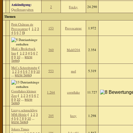
Ankündigung:
2
24.290
Fricky
Quellenangaben
Themen
Petit Château de
153
Provocateur
1.972
Provocateur
(
1
2
3
4
5
6
7
8
)
Mali`s Brokeback
360
Mali0204
2.354
Inn
(
1
2
3
4
5
6
7
8
9
10
...
letzte
Seite
)
Mel´s Schreibstube
(
553
5.319
mel
1
2
3
4
5
6
7
8
9
10
...
letzte Seite
)
Cornflakes kleiner
1.264
cornflake
11.727
Zoo
(
1
2
3
4
5
6
7
8
9
10
...
letzte
Seite
)
Lizzys schnucklige
MM-Höhle
(
1
2
3
205
lizzy
1.298
4
5
6
7
8
9
10
...
letzte Seite
)
Jokers Times
196
Joker91
1.567