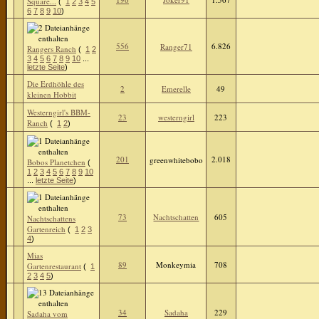
Square...
(
1
2
3
4
5
6
7
8
9
10
)
556
6.826
Ranger71
Rangers Ranch
(
1
2
3
4
5
6
7
8
9
10
...
letzte Seite
)
Die Erdhöhle des
2
Emerelle
49
kleinen Hobbit
Westerngirl's BBM-
23
westerngirl
223
Ranch
(
1
2
)
201
2.018
greenwhitebobo
Bobos Planetchen
(
1
2
3
4
5
6
7
8
9
10
...
letzte Seite
)
73
Nachtschatten
605
Nachtschattens
Gartenreich
(
1
2
3
4
)
Mias
89
Monkeymia
708
Gartenrestaurant
(
1
2
3
4
5
)
34
Sadaha
229
Sadaha vom