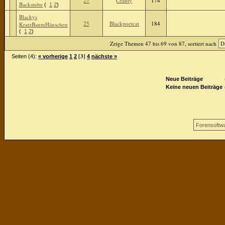
27
Ceauty
174
Backstube
(
1
2
)
Blackys
25
Blackpoetcat
184
KratzBaumHäuschen
(
1
2
)
Zeige Themen 47 bis 69 von 87, sortiert nach
[3]
Seiten (4):
« vorherige
1
2
4
nächste »
Neue Beiträge
Keine neuen Beiträge
Forensoftw