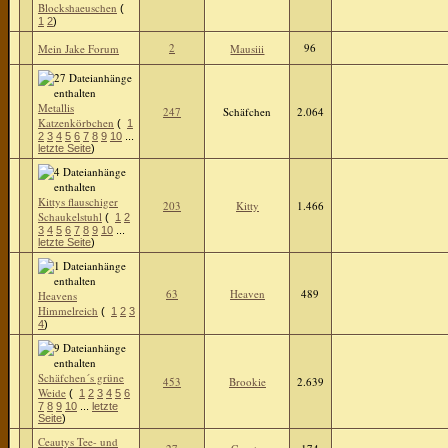
Blockshaeuschen
(
1
2
)
2
96
Mein Jake Forum
Mausiii
Metallis
247
Schäfchen
2.064
Katzenkörbchen
(
1
2
3
4
5
6
7
8
9
10
...
letzte Seite
)
Kittys flauschiger
203
Kitty
1.466
Schaukelstuhl
(
1
2
3
4
5
6
7
8
9
10
...
letzte Seite
)
63
Heaven
489
Heavens
Himmelreich
(
1
2
3
4
)
Schäfchen´s grüne
453
Brookie
2.639
Weide
(
1
2
3
4
5
6
7
8
9
10
...
letzte
Seite
)
Ceautys Tee- und