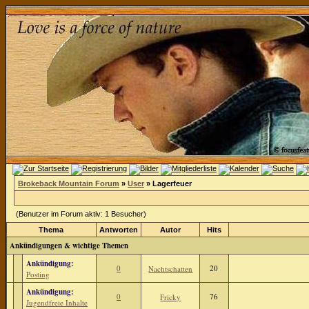
Brokeback Mountain Forum
»
User
» Lagerfeuer
(Benutzer im Forum aktiv: 1 Besucher)
Thema
Antworten
Autor
Hits
Ankündigungen & wichtige Themen
Ankündigung:
0
20
Nachtschatten
Posting
Ankündigung:
0
76
Fricky
Jugendfreie Inhalte