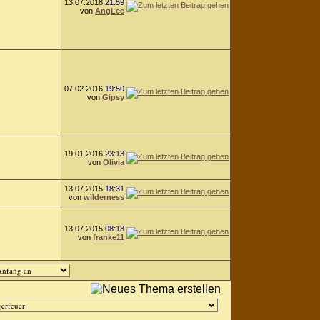
13.07.2018
21:59
von
AngLee
07.02.2016
19:50
von
Gipsy
19.01.2016
23:13
von
Olivia
13.07.2015
18:31
von
wilderness
13.07.2015
08:18
von
franke11