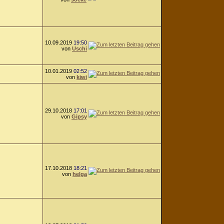
10.09.2019
19:50
von
Uschi
10.01.2019
02:52
von
kiwi
29.10.2018
17:01
von
Gipsy
17.10.2018
18:21
von
helga