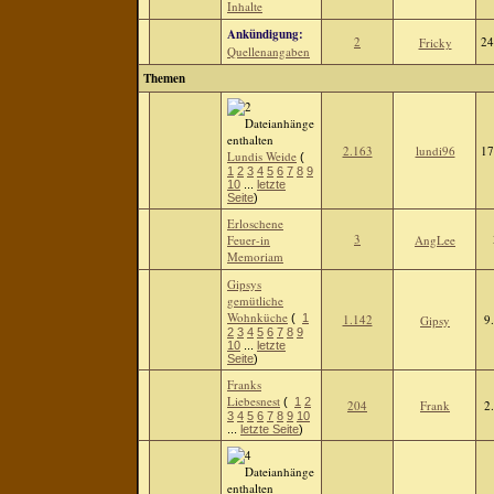
Inhalte
Ankündigung:
2
24
Fricky
Quellenangaben
Themen
2.163
lundi96
17
Lundis Weide
(
1
2
3
4
5
6
7
8
9
10
...
letzte
Seite
)
Erloschene
3
Feuer-in
AngLee
Memoriam
Gipsys
gemütliche
Wohnküche
(
1
1.142
9
Gipsy
2
3
4
5
6
7
8
9
10
...
letzte
Seite
)
Franks
Liebesnest
(
1
2
204
Frank
2
3
4
5
6
7
8
9
10
...
letzte Seite
)