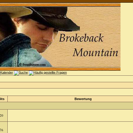
its
Bewertung
20
76