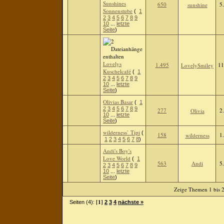
Sunshines
650
5
sunshine
Sonnenstube
(
1
2
3
4
5
6
7
8
9
10
...
letzte
Seite
)
Lovelys
1.495
11
LovelySmiley
Kuschelcafé
(
1
2
3
4
5
6
7
8
9
10
...
letzte
Seite
)
Olivias Basar
(
1
2
3
4
5
6
7
8
9
277
2
Olivia
10
...
letzte
Seite
)
wilderness` Tipi
(
158
1
wilderness
1
2
3
4
5
6
7
8
)
Andi's Boy's
Love World
(
1
563
Andi
5
2
3
4
5
6
7
8
9
10
...
letzte
Seite
)
Zeige Themen 1 bis 2
[1]
Seiten (4):
2
3
4
nächste »