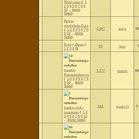
Wühlgarten
(
1
2
3
4
5
6
7
8
9
10
...
letzte
Seite
)
Helgas
persönliche Ecke
2.497
helga
10
(
1
2
3
4
5
6
7
8
9
10
...
letzte
Seite
)
Kiwi(s) Baum
(
90
kiwi
1
2
3
4
5
)
brandos
7.177
64
brando
Hausmitteilungen
(
1
2
3
4
5
6
7
8
9
10
...
letzte
Seite
)
684
5
franke11
frankes rocky
mountains
(
1
2
3
4
5
6
7
8
9
10
...
letzte Seite
)