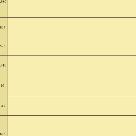
.980
.834
.573
.410
119
.317
.893