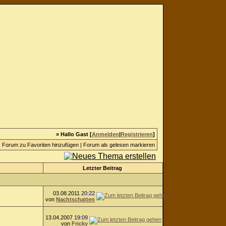
» Hallo Gast [
Anmelden
|
Registrieren
]
Forum zu Favoriten hinzufügen
|
Forum als gelesen markieren
Letzter Beitrag
03.08.2011
20:22
von
Nachtschatten
13.04.2007
19:09
von
Fricky