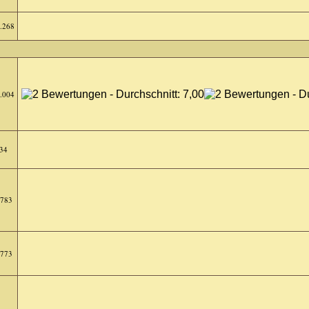
.268
.004
34
.783
.773