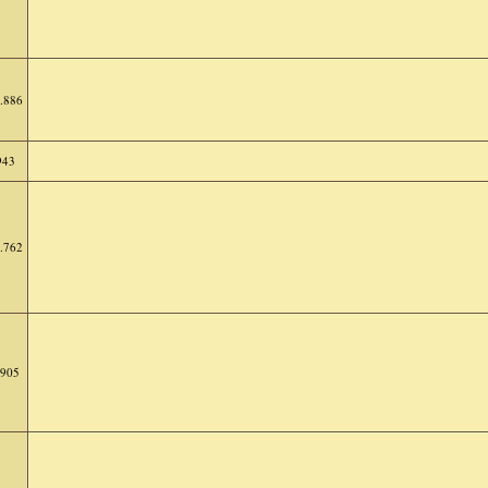
.886
943
.762
.905