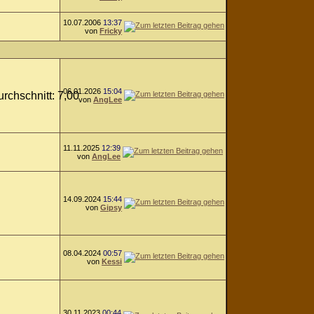
10.07.2006
13:37
von
Fricky
06.01.2026
15:04
von
AngLee
11.11.2025
12:39
von
AngLee
14.09.2024
15:44
von
Gipsy
08.04.2024
00:57
von
Kessi
30.11.2023
00:44