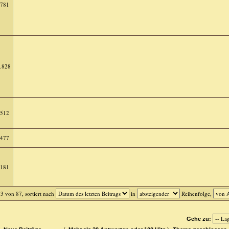
.781
.828
.512
.477
.181
3 von 87, sortiert nach
in
Reihenfolge,
Gehe zu: