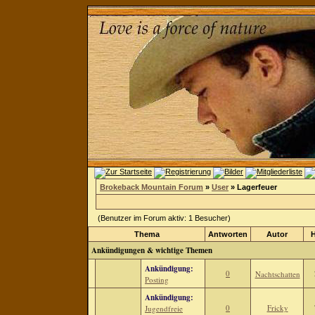
Brokeback Mountain Forum
»
User
» Lagerfeuer
(Benutzer im Forum aktiv: 1 Besucher)
Thema
Antworten
Autor
H
Ankündigungen & wichtige Themen
Ankündigung:
0
Nachtschatten
Posting
Ankündigung:
0
Fricky
Jugendfreie