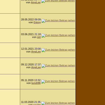
von
AngLee
28.05.2022
09:09
von
Gipsy
03.06.2021
21:18
von
siri
12.01.2021
23:00
von
AngLee
09.12.2020
17:37
von
AngLee
05.11.2020
13:32
von
lundi96
11.03.2020
21:35
von
socke