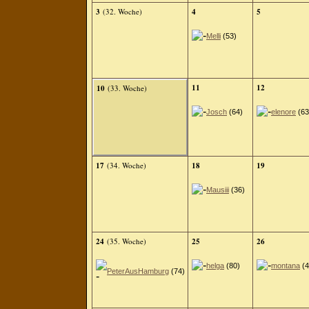
3
(32. Woche)
4
5
Melli
(53)
11
12
10
(33. Woche)
Josch
(64)
elenore
(63
17
(34. Woche)
18
19
Mausiii
(36)
24
(35. Woche)
25
26
helga
(80)
montana
(4
PeterAusHamburg
(74)