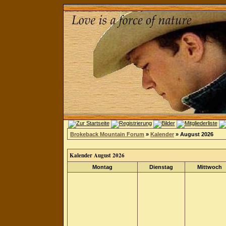
Brokeback Mountain Forum
»
Kalender
» August 2026
Kalender August 2026
Montag
Dienstag
Mittwoch