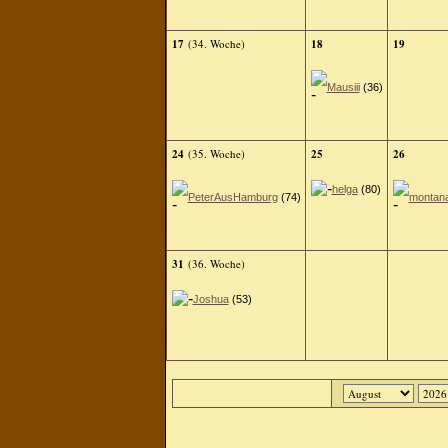
17
(34. Woche)
18
19
Mausiii
(36)
24
(35. Woche)
25
26
helga
(80)
PeterAusHamburg
(74)
montan
31
(36. Woche)
Joshua
(53)