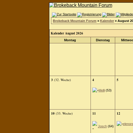
Brokeback Mountain Forum
»
Kalender
» August 2
Kalender August 2026
Montag
Dienstag
Mittwo
3
(32. Woche)
4
5
Melli
(53)
10
(33. Woche)
11
12
elenor
Josch
(64)