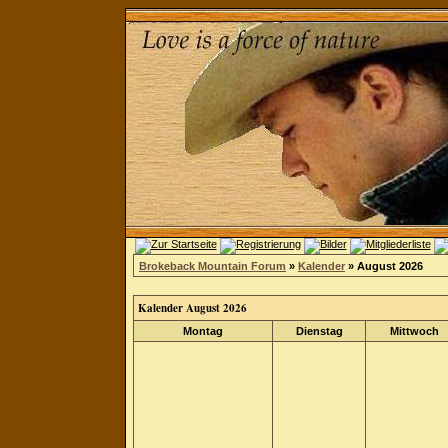
Brokeback Mountain Forum
»
Kalender
» August 2026
Kalender August 2026
Montag
Dienstag
Mittwoch