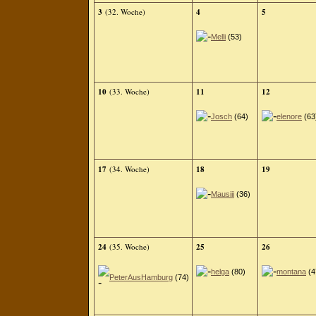
3
(32. Woche)
4
5
Melli
(53)
10
(33. Woche)
11
12
Josch
(64)
elenore
(63
17
(34. Woche)
18
19
Mausiii
(36)
24
(35. Woche)
25
26
helga
(80)
montana
(4
PeterAusHamburg
(74)