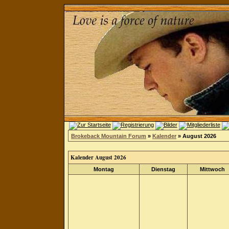
Brokeback Mountain Forum
»
Kalender
» August 2026
Kalender August 2026
Montag
Dienstag
Mittwoch