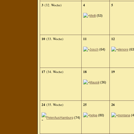
3
(32. Woche)
4
5
Melli
(53)
10
(33. Woche)
11
12
Josch
(64)
elenore
(63
17
(34. Woche)
18
19
Mausiii
(36)
24
(35. Woche)
25
26
helga
(80)
montana
(4
PeterAusHamburg
(74)