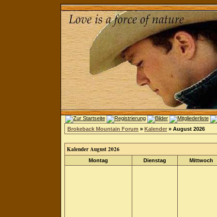
Brokeback Mountain Forum
»
Kalender
» August 2026
Kalender August 2026
Montag
Dienstag
Mittwoch