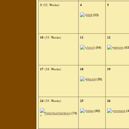
3
(32. Woche)
4
5
Melli
(53)
10
(33. Woche)
11
12
Josch
(64)
elenore
(63
17
(34. Woche)
18
19
Mausiii
(36)
24
(35. Woche)
25
26
helga
(80)
montana
(4
PeterAusHamburg
(74)