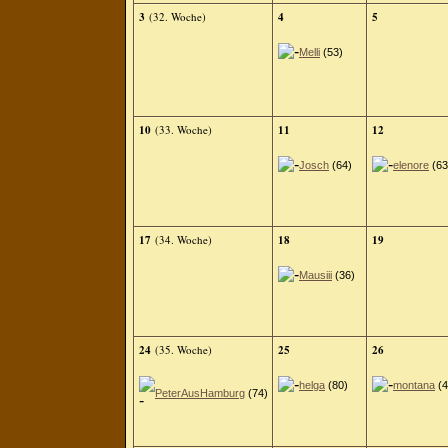
3
(32. Woche)
4
5
Melli
(53)
10
(33. Woche)
11
12
Josch
(64)
elenore
(63
17
(34. Woche)
18
19
Mausiii
(36)
24
(35. Woche)
25
26
helga
(80)
montana
(4
PeterAusHamburg
(74)