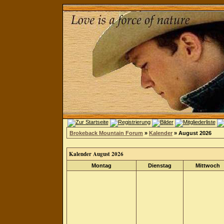
Brokeback Mountain Forum
»
Kalender
» August 2026
Kalender August 2026
Montag
Dienstag
Mittwoch