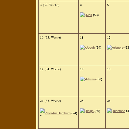
3
(32. Woche)
4
5
Melli
(53)
10
(33. Woche)
11
12
Josch
(64)
elenore
(63
17
(34. Woche)
18
19
Mausiii
(36)
24
(35. Woche)
25
26
helga
(80)
montana
(4
PeterAusHamburg
(74)