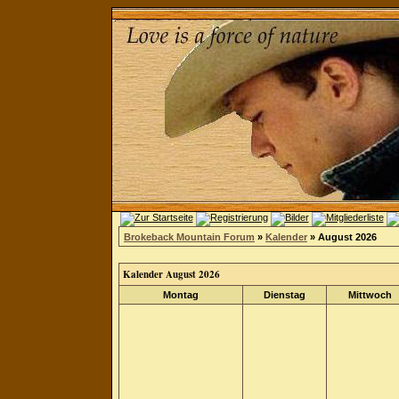
Brokeback Mountain Forum
»
Kalender
» August 2026
Kalender August 2026
Montag
Dienstag
Mittwoch