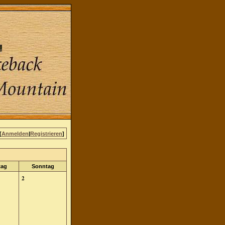
[
Anmelden
|
Registrieren
]
tag
Sonntag
2