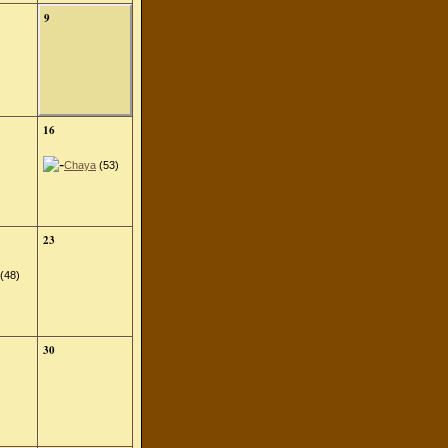
9
16
Chaya
(53)
23
(48)
30