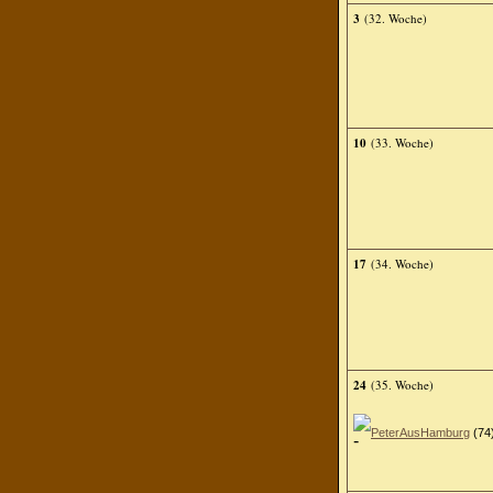
3
(32. Woche)
10
(33. Woche)
17
(34. Woche)
24
(35. Woche)
PeterAusHamburg
(74