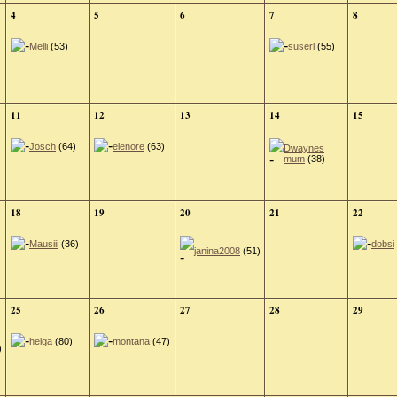
4
5
6
7
8
Melli
(53)
suserl
(55)
11
12
13
14
15
Josch
(64)
elenore
(63)
Dwaynes
mum
(38)
18
19
20
21
22
Mausiii
(36)
dobsi
janina2008
(51)
25
26
27
28
29
helga
(80)
montana
(47)
)