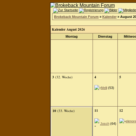
Brokeback Mountain Forum
»
Kalender
» August 2
Kalender August 2026
Montag
Dienstag
Mittwo
3
(32. Woche)
4
5
Melli
(53)
11
12
10
(33. Woche)
elenor
Josch
(64)