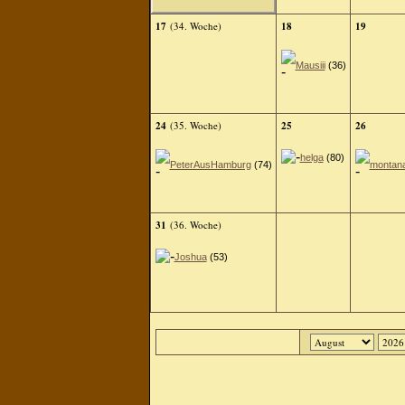
17
(34. Woche)
18
19
Mausiii
(36)
24
(35. Woche)
25
26
helga
(80)
PeterAusHamburg
(74)
montan
31
(36. Woche)
Joshua
(53)