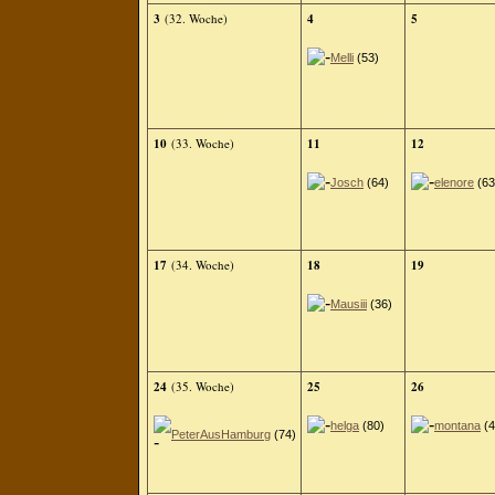
3
(32. Woche)
4
5
Melli
(53)
10
(33. Woche)
11
12
Josch
(64)
elenore
(63
17
(34. Woche)
18
19
Mausiii
(36)
24
(35. Woche)
25
26
helga
(80)
montana
(4
PeterAusHamburg
(74)