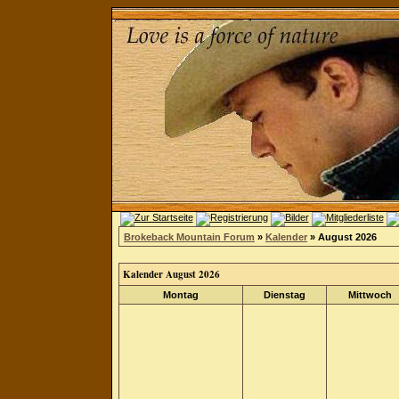
Brokeback Mountain Forum
»
Kalender
» August 2026
Kalender August 2026
Montag
Dienstag
Mittwoch