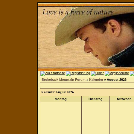
Brokeback Mountain Forum
»
Kalender
» August 2026
Kalender August 2026
Montag
Dienstag
Mittwoch