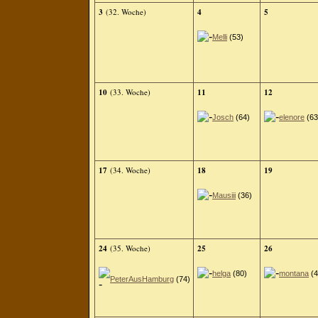
3
(32. Woche)
4
5
Melli
(53)
10
(33. Woche)
11
12
Josch
(64)
elenore
(63
17
(34. Woche)
18
19
Mausiii
(36)
24
(35. Woche)
25
26
helga
(80)
montana
(4
PeterAusHamburg
(74)