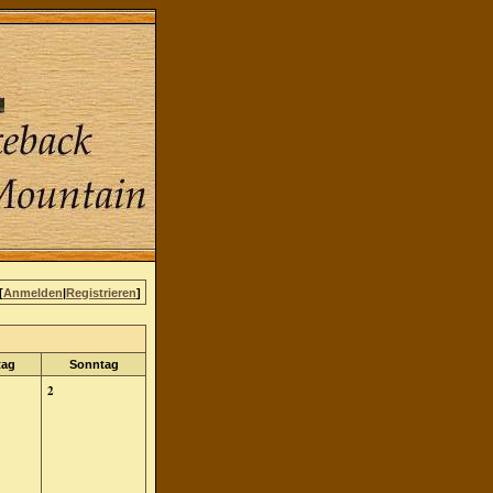
[
Anmelden
|
Registrieren
]
tag
Sonntag
2