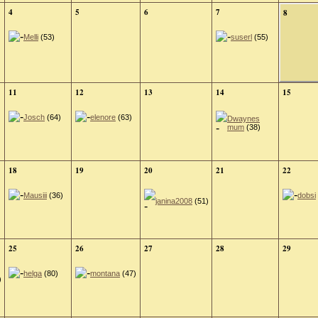
4
5
6
7
8
Melli
(53)
suserl
(55)
11
12
13
14
15
Josch
(64)
elenore
(63)
Dwaynes
mum
(38)
18
19
20
21
22
Mausiii
(36)
dobsi
janina2008
(51)
25
26
27
28
29
helga
(80)
montana
(47)
)