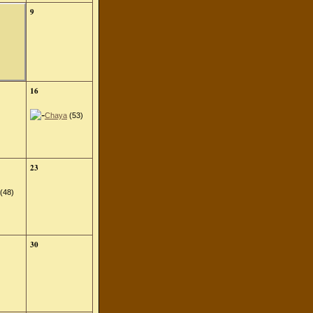
9
16
Chaya
(53)
23
(48)
30