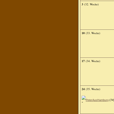
3
(32. Woche)
10
(33. Woche)
17
(34. Woche)
24
(35. Woche)
PeterAusHamburg
(74