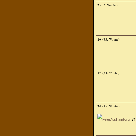
3
(32. Woche)
10
(33. Woche)
17
(34. Woche)
24
(35. Woche)
PeterAusHamburg
(74