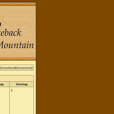
[
Anmelden
|
Registrieren
]
tag
Sonntag
2