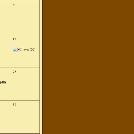
9
16
Chaya
(53)
23
(48)
30