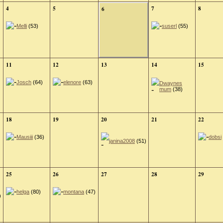
4
5
7
8
6
Melli
(53)
suserl
(55)
11
12
13
14
15
Josch
(64)
elenore
(63)
Dwaynes
mum
(38)
18
19
20
21
22
Mausiii
(36)
dobsi
janina2008
(51)
25
26
27
28
29
helga
(80)
montana
(47)
)