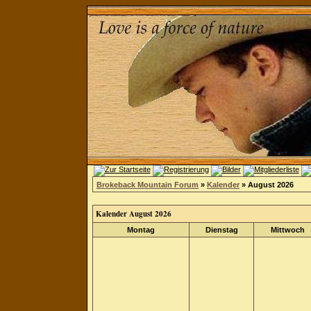
Brokeback Mountain Forum
»
Kalender
» August 2026
Kalender August 2026
Montag
Dienstag
Mittwoch