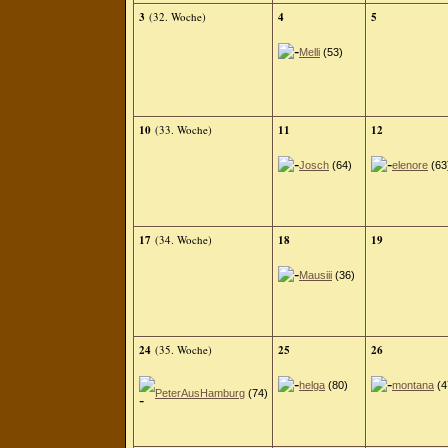
3
(32. Woche)
4
5
Melli
(53)
10
(33. Woche)
11
12
Josch
(64)
elenore
(63
17
(34. Woche)
18
19
Mausiii
(36)
24
(35. Woche)
25
26
helga
(80)
montana
(4
PeterAusHamburg
(74)