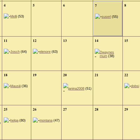
4
5
6
8
7
Melli
(53)
suserl
(55)
11
12
13
14
15
Josch
(64)
elenore
(63)
Dwaynes
mum
(38)
18
19
20
21
22
Mausiii
(36)
dobsi
janina2008
(51)
25
26
27
28
29
helga
(80)
montana
(47)
)