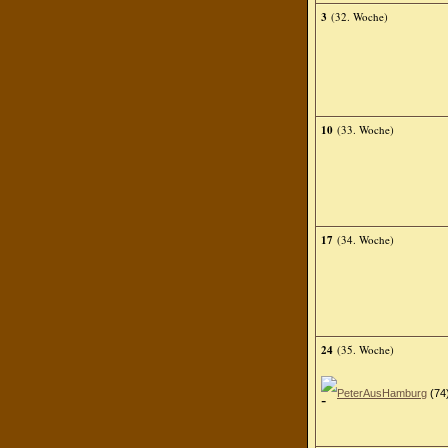
3
(32. Woche)
10
(33. Woche)
17
(34. Woche)
24
(35. Woche)
PeterAusHamburg
(74