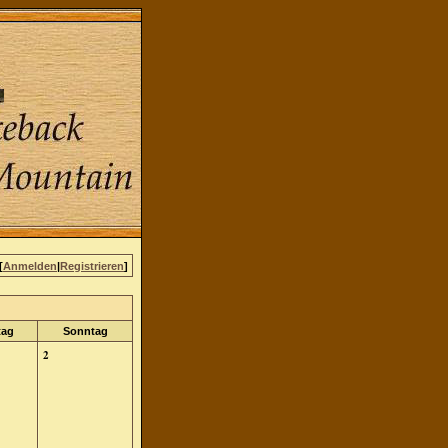
[
Anmelden
|
Registrieren
]
tag
Sonntag
2