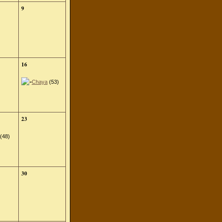
9
16
Chaya
(53)
23
(48)
30