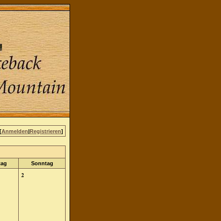
[
Anmelden
|
Registrieren
]
tag
Sonntag
2