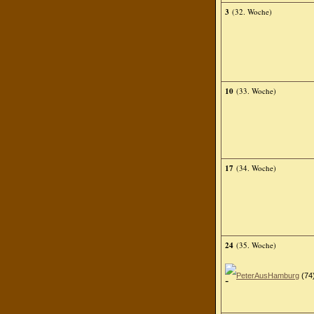
3
(32. Woche)
10
(33. Woche)
17
(34. Woche)
24
(35. Woche)
PeterAusHamburg
(74