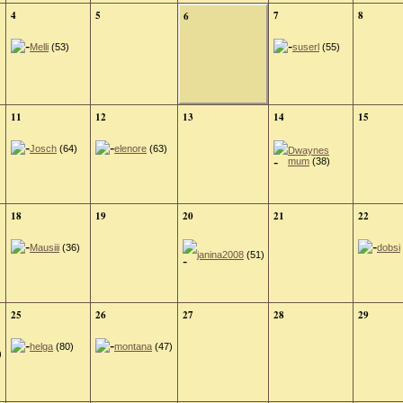
4
5
7
8
6
Melli
(53)
suserl
(55)
11
12
13
14
15
Josch
(64)
elenore
(63)
Dwaynes
mum
(38)
18
19
20
21
22
Mausiii
(36)
dobsi
janina2008
(51)
25
26
27
28
29
helga
(80)
montana
(47)
)