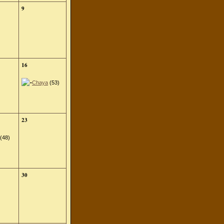
9
16
Chaya
(53)
23
(48)
30