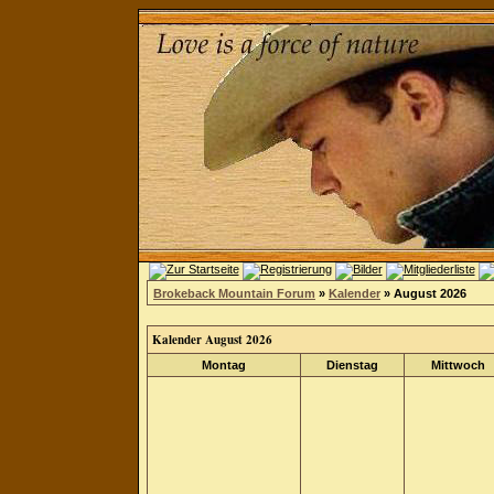
Brokeback Mountain Forum
»
Kalender
» August 2026
Kalender August 2026
Montag
Dienstag
Mittwoch