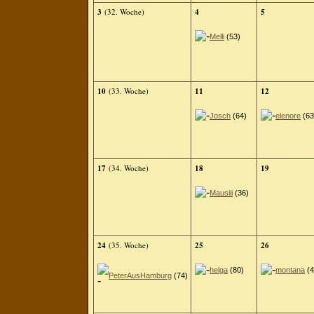
3
(32. Woche)
4
5
Melli
(53)
10
(33. Woche)
11
12
Josch
(64)
elenore
(63
17
(34. Woche)
18
19
Mausiii
(36)
24
(35. Woche)
25
26
helga
(80)
montana
(4
PeterAusHamburg
(74)