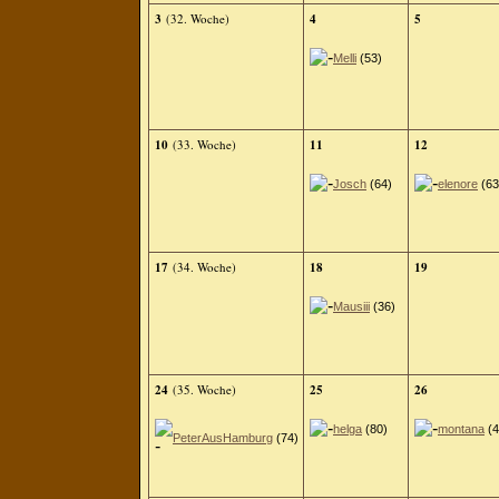
3
(32. Woche)
4
5
Melli
(53)
10
(33. Woche)
11
12
Josch
(64)
elenore
(63
17
(34. Woche)
18
19
Mausiii
(36)
24
(35. Woche)
25
26
helga
(80)
montana
(4
PeterAusHamburg
(74)