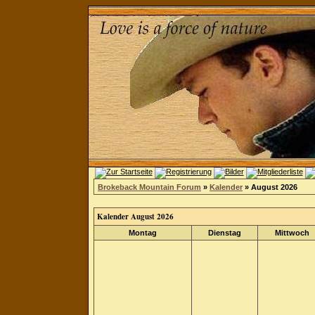
Brokeback Mountain Forum
»
Kalender
» August 2026
Kalender August 2026
Montag
Dienstag
Mittwoch