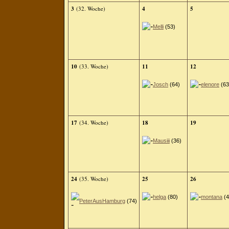
3
(32. Woche)
4
5
Melli
(53)
10
(33. Woche)
11
12
Josch
(64)
elenore
(63
17
(34. Woche)
18
19
Mausiii
(36)
24
(35. Woche)
25
26
helga
(80)
montana
(4
PeterAusHamburg
(74)