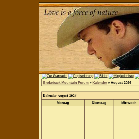
Brokeback Mountain Forum
»
Kalender
» August 2026
Kalender August 2026
Montag
Dienstag
Mittwoch