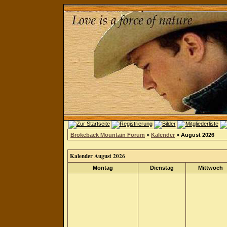
Brokeback Mountain Forum
»
Kalender
» August 2026
Kalender August 2026
Montag
Dienstag
Mittwoch