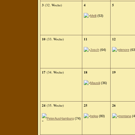
3
(32. Woche)
4
5
Melli
(53)
10
(33. Woche)
11
12
Josch
(64)
elenore
(63
17
(34. Woche)
18
19
Mausiii
(36)
24
(35. Woche)
25
26
helga
(80)
montana
(4
PeterAusHamburg
(74)