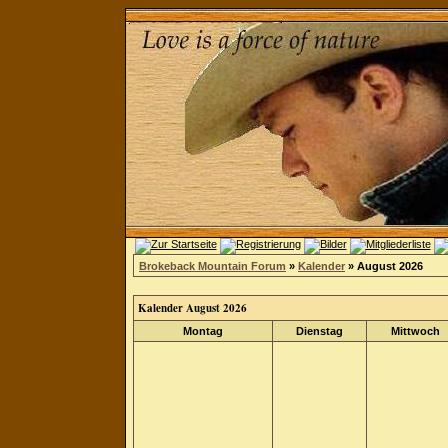
Brokeback Mountain Forum
»
Kalender
» August 2026
Kalender August 2026
Montag
Dienstag
Mittwoch