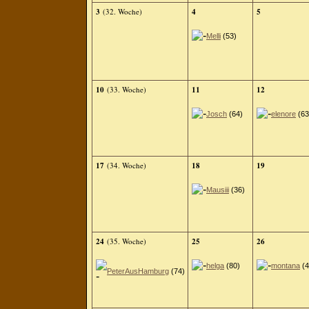
3
(32. Woche)
4
5
Melli
(53)
10
(33. Woche)
11
12
Josch
(64)
elenore
(63
17
(34. Woche)
18
19
Mausiii
(36)
24
(35. Woche)
25
26
helga
(80)
montana
(4
PeterAusHamburg
(74)