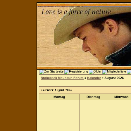
Brokeback Mountain Forum
»
Kalender
» August 2026
Kalender August 2026
Montag
Dienstag
Mittwoch