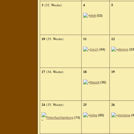
3
(32. Woche)
4
5
Melli
(53)
10
(33. Woche)
11
12
Josch
(64)
elenore
(63
17
(34. Woche)
18
19
Mausiii
(36)
24
(35. Woche)
25
26
helga
(80)
montana
(4
PeterAusHamburg
(74)