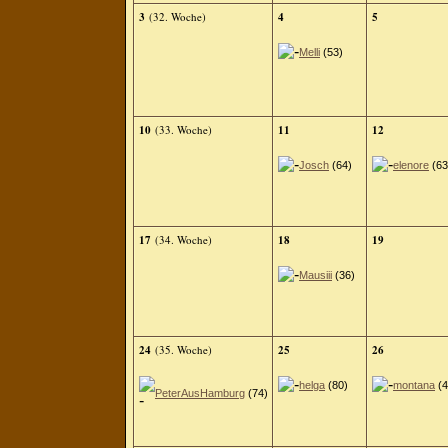
3
(32. Woche)
4
5
Melli
(53)
10
(33. Woche)
11
12
Josch
(64)
elenore
(63
17
(34. Woche)
18
19
Mausiii
(36)
24
(35. Woche)
25
26
helga
(80)
montana
(4
PeterAusHamburg
(74)