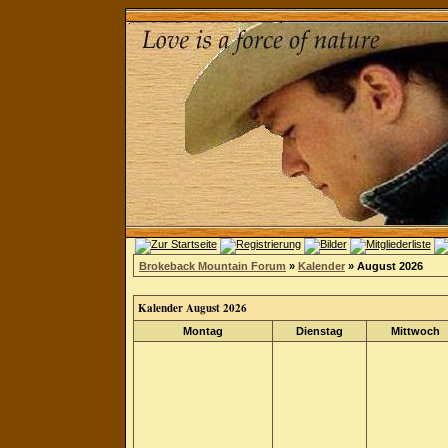
Brokeback Mountain Forum
»
Kalender
» August 2026
Kalender August 2026
Montag
Dienstag
Mittwoch