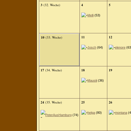
3
(32. Woche)
4
5
Melli
(53)
11
12
10
(33. Woche)
Josch
(64)
elenore
(63
17
(34. Woche)
18
19
Mausiii
(36)
24
(35. Woche)
25
26
helga
(80)
montana
(4
PeterAusHamburg
(74)