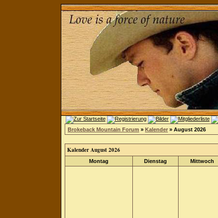
Brokeback Mountain Forum
»
Kalender
» August 2026
Kalender August 2026
Montag
Dienstag
Mittwoch