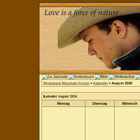
Brokeback Mountain Forum
»
Kalender
» August 2026
Kalender August 2026
Montag
Dienstag
Mittwoch