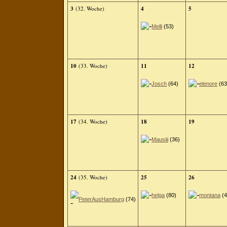
3
(32. Woche)
4
5
Melli
(53)
10
(33. Woche)
11
12
Josch
(64)
elenore
(63
17
(34. Woche)
18
19
Mausiii
(36)
24
(35. Woche)
25
26
helga
(80)
montana
(4
PeterAusHamburg
(74)