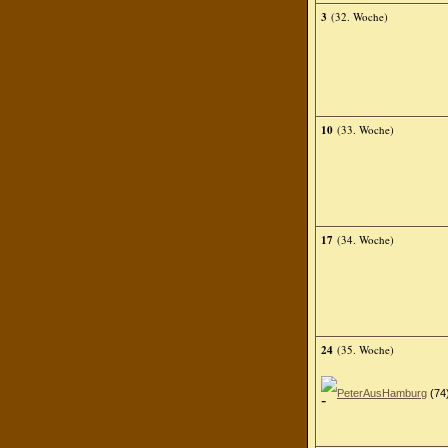
3
(32. Woche)
10
(33. Woche)
17
(34. Woche)
24
(35. Woche)
PeterAusHamburg
(74