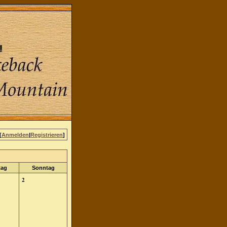
[
Anmelden
|
Registrieren
]
tag
Sonntag
2