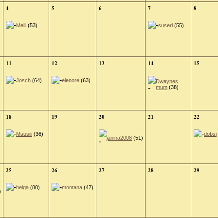
4
5
6
7
8
Melli
(53)
suserl
(55)
11
12
13
14
15
Josch
(64)
elenore
(63)
Dwaynes
mum
(38)
18
19
20
21
22
Mausiii
(36)
dobsi
janina2008
(51)
25
26
27
28
29
helga
(80)
montana
(47)
)