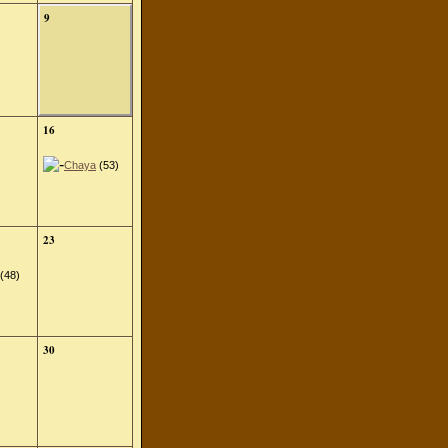
9
16
Chaya
(53)
23
(48)
30