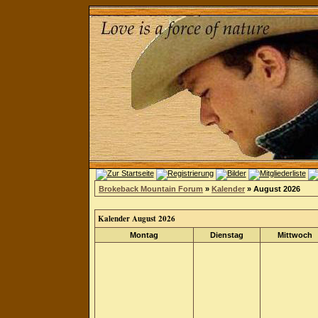
Brokeback Mountain Forum
»
Kalender
» August 2026
Kalender August 2026
Montag
Dienstag
Mittwoch