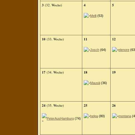
3
(32. Woche)
4
5
Melli
(53)
10
(33. Woche)
11
12
Josch
(64)
elenore
(63
17
(34. Woche)
18
19
Mausiii
(36)
24
(35. Woche)
25
26
helga
(80)
montana
(4
PeterAusHamburg
(74)