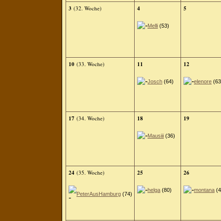
3
(32. Woche)
4
5
Melli
(53)
10
(33. Woche)
11
12
Josch
(64)
elenore
(63
17
(34. Woche)
18
19
Mausiii
(36)
24
(35. Woche)
25
26
helga
(80)
montana
(4
PeterAusHamburg
(74)