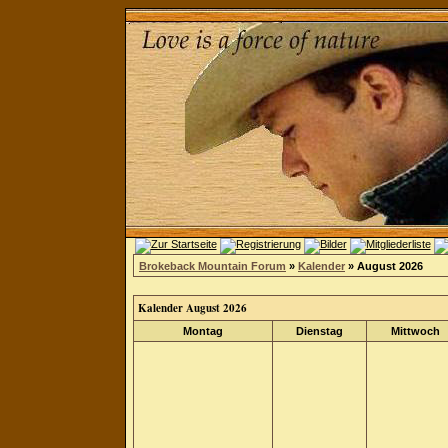
Brokeback Mountain Forum
»
Kalender
» August 2026
Kalender August 2026
Montag
Dienstag
Mittwoch