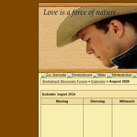
Brokeback Mountain Forum
»
Kalender
» August 2026
Kalender August 2026
Montag
Dienstag
Mittwoch