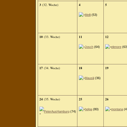
3
(32. Woche)
4
5
Melli
(53)
10
(33. Woche)
11
12
Josch
(64)
elenore
(63
17
(34. Woche)
18
19
Mausiii
(36)
24
(35. Woche)
25
26
helga
(80)
montana
(4
PeterAusHamburg
(74)