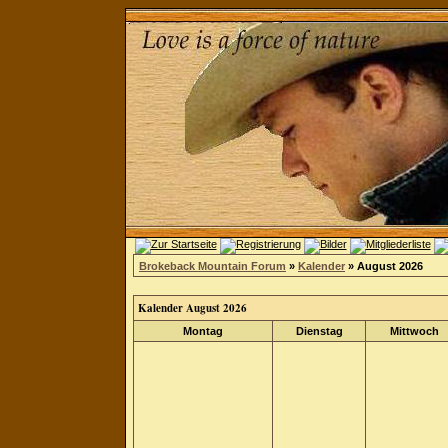
Brokeback Mountain Forum
»
Kalender
» August 2026
Kalender August 2026
Montag
Dienstag
Mittwoch