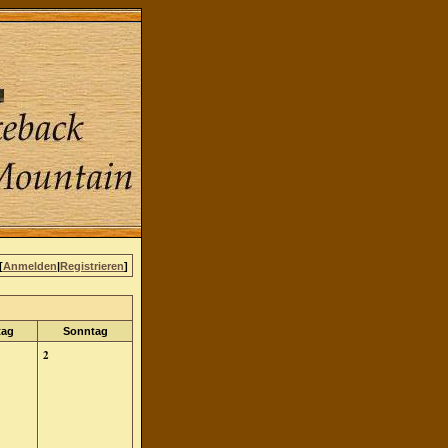
[
Anmelden
|
Registrieren
]
tag
Sonntag
2