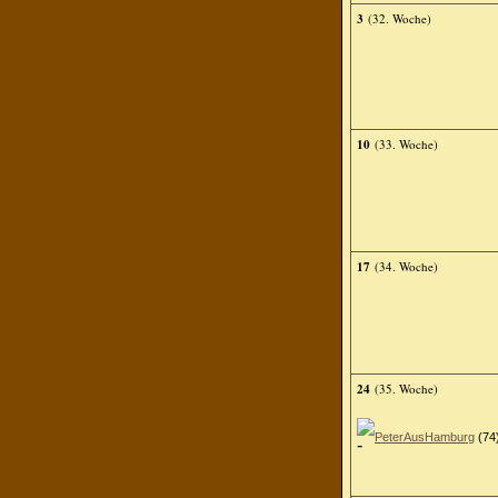
3
(32. Woche)
10
(33. Woche)
17
(34. Woche)
24
(35. Woche)
PeterAusHamburg
(74