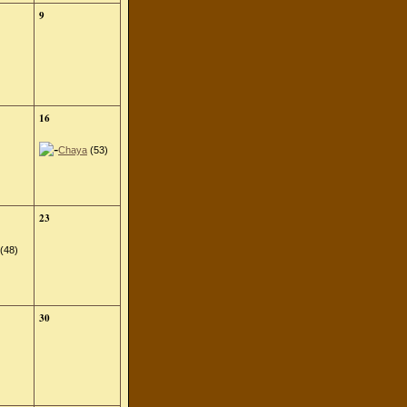
9
16
Chaya
(53)
23
(48)
30