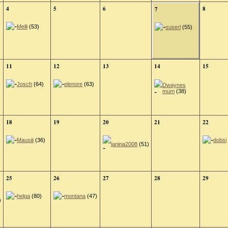
4
5
6
8
7
Melli
(53)
suserl
(55)
11
12
13
14
15
Josch
(64)
elenore
(63)
Dwaynes
mum
(38)
18
19
20
21
22
Mausiii
(36)
dobsi
janina2008
(51)
25
26
27
28
29
helga
(80)
montana
(47)
)