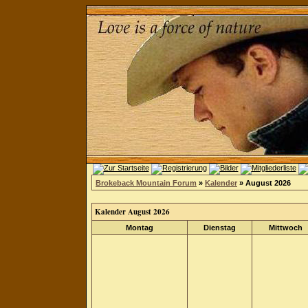
Brokeback Mountain Forum
»
Kalender
» August 2026
Kalender August 2026
Montag
Dienstag
Mittwoch