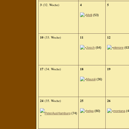
3
(32. Woche)
4
5
Melli
(53)
10
(33. Woche)
11
12
Josch
(64)
elenore
(63
17
(34. Woche)
18
19
Mausiii
(36)
24
(35. Woche)
25
26
helga
(80)
montana
(4
PeterAusHamburg
(74)