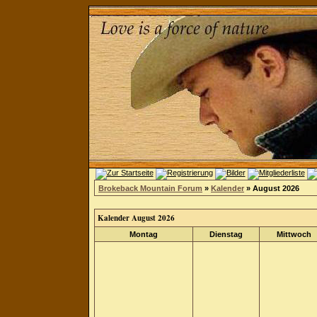
Brokeback Mountain Forum
»
Kalender
» August 2026
Kalender August 2026
Montag
Dienstag
Mittwoch