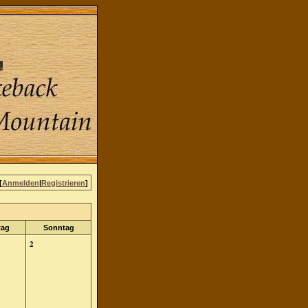
[
Anmelden
|
Registrieren
]
tag
Sonntag
2