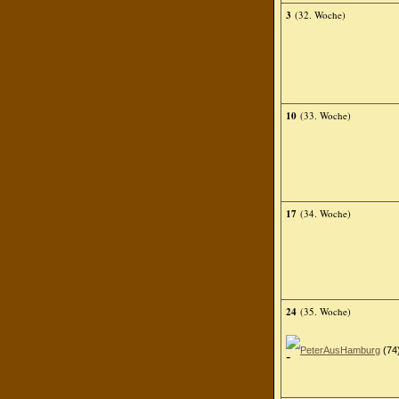
3
(32. Woche)
10
(33. Woche)
17
(34. Woche)
24
(35. Woche)
PeterAusHamburg
(74