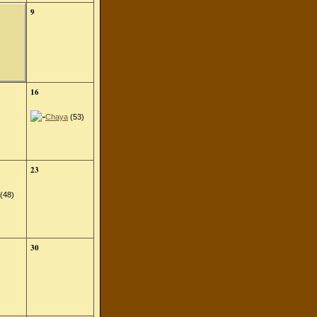
9
16
Chaya
(53)
23
(48)
30