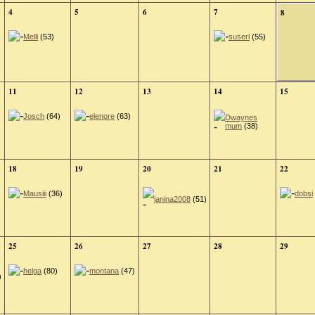
4
5
6
7
8
Melli
(53)
suserl
(55)
11
12
13
14
15
Josch
(64)
elenore
(63)
Dwaynes
mum
(38)
18
19
20
21
22
Mausiii
(36)
dobsi
janina2008
(51)
25
26
27
28
29
helga
(80)
montana
(47)
)