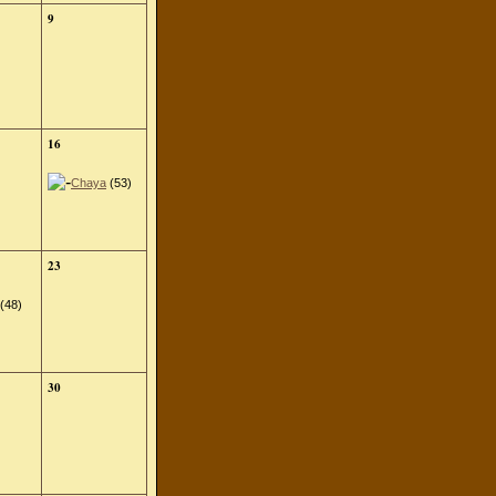
9
16
Chaya
(53)
23
(48)
30