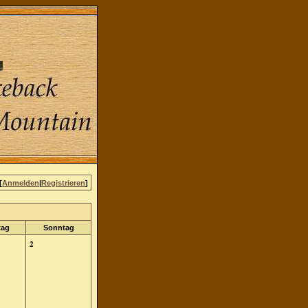
[
Anmelden
|
Registrieren
]
tag
Sonntag
2