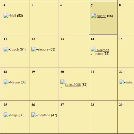
4
5
6
8
7
Melli
(53)
suserl
(55)
11
12
13
14
15
Josch
(64)
elenore
(63)
Dwaynes
mum
(38)
18
19
20
21
22
Mausiii
(36)
dobsi
janina2008
(51)
25
26
27
28
29
helga
(80)
montana
(47)
)