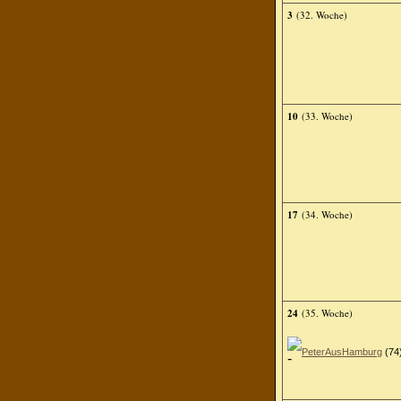
3
(32. Woche)
10
(33. Woche)
17
(34. Woche)
24
(35. Woche)
PeterAusHamburg
(74