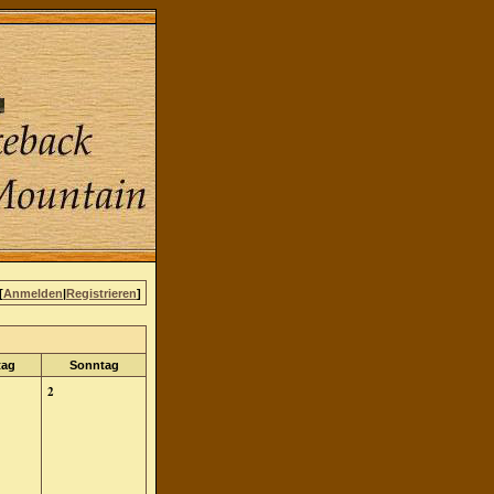
[
Anmelden
|
Registrieren
]
tag
Sonntag
2