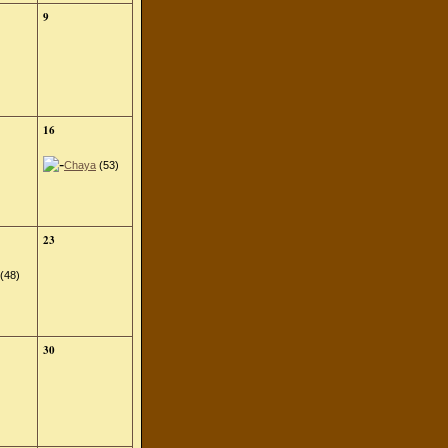
9
16
Chaya
(53)
23
(48)
30