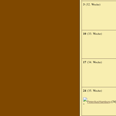
3
(32. Woche)
10
(33. Woche)
17
(34. Woche)
24
(35. Woche)
PeterAusHamburg
(74