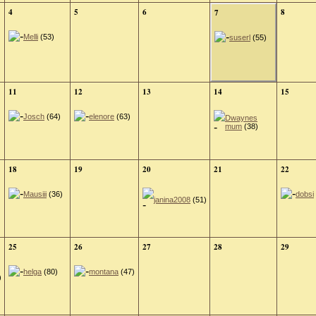
4
5
6
8
7
Melli
(53)
suserl
(55)
11
12
13
14
15
Josch
(64)
elenore
(63)
Dwaynes
mum
(38)
18
19
20
21
22
Mausiii
(36)
dobsi
janina2008
(51)
25
26
27
28
29
helga
(80)
montana
(47)
)